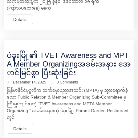
လက်မှတ်ထိုးပွဲကို ၂၀၂၅ ခုနှစ်၊ ဒီဇင်ဘာလ ၁၈ ရက်
(ကြာသပတေးနေ့) မနက်
Details
ပဲခူးမြို့၏ TVET Awareness and MPT
A Member Organizingအခမ်းအနား အေ
ာင်မြင်စွာ ပြီးဆုံးခြင်း
December 14, 2025
0 Comments
မြန်မာနိုင်ငံပုဂ္ဂလိက သက်မွေးပညာအသင်း (MPTA) မှ သွားရောက်ခဲ့
သော Public Relation & Member Organizing Sub-Committee မှ
ကြီးမှူးကျင်းပတဲ့ “TVET Awareness and MPTA Member
Organizing ” အခမ်းအနားကို ပဲခူးမြို့၊ Parami Garden Restaurant
တွင်
Details