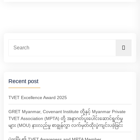
Recent post
TVET Excellence Award 2025
GRET Myanmar, Covenant Institute တို့နှင့် Myanmar Private
TVET Association (MPTA) တို့ အနာဂတ်ပူးပေါင်းဆောင်ရွက်မှု
များ (MOU) နားလည်မှု စာချွန်လွှာ လက်မှတ်ထိုးပွဲကျင်းပခဲ့ခြင်း
ပဲခူးမြို့၏ TVET Awareness and MPTA Member