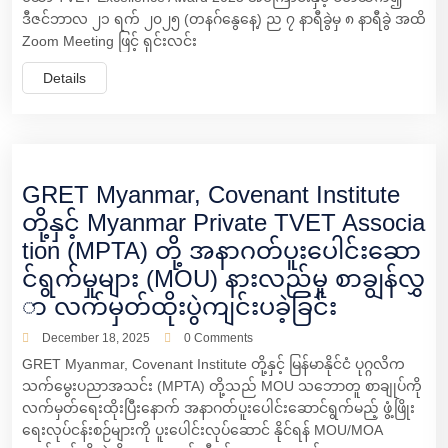
ဒီဇင်ဘာလ ၂၁ ရက် ၂၀၂၅ (တနဂ်‌နွေနေ့) ည ၇ နာရီခွဲမှ ၈ နာရီခွဲ အထိ
Zoom Meeting ဖြင့် ရှင်းလင်း
Details
GRET Myanmar, Covenant Institute
တို့နှင့် Myanmar Private TVET Associa
tion (MPTA) တို့ အနာဂတ်ပူးပေါင်းဆော
င်ရွက်မှုများ (MOU) နားလည်မှု စာချွန်လွှ
ာ လက်မှတ်ထိုးပွဲကျင်းပခဲ့ခြင်း
December 18, 2025
0 Comments
GRET Myanmar, Covenant Institute တို့နှင့် မြန်မာနိုင်ငံ ပုဂ္ဂလိက
သက်မွေးပညာအသင်း (MPTA) တို့သည် MOU သဘောတူ စာချုပ်ကို
လက်မှတ်ရေးထိုးပြီးနောက် အနာဂတ်ပူးပေါင်းဆောင်ရွက်မည့် ဖွံ့ဖြိုး
ရေးလုပ်ငန်းစဉ်များကို ပူးပေါင်းလုပ်ဆောင် နိုင်ရန် MOU/MOA