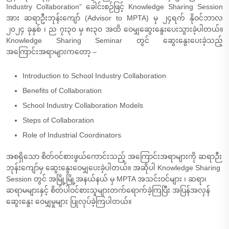
Industry Collaboration” ခေါင်းစဉ်ဖြင့် Knowledge Sharing Session
အား ဆရာဦးဘုန်းကျော် (Advisor to MPTA) မှ ၂၄ရက် နိုဝင်ဘာလ
၂၀၂၄ ခုနှစ် ၊ ည ၇း၃၀ မှ ၈း၃၀ အထိ ဝေမျှဆွေးနွေးပေးသွားခဲ့ပါတယ်။
Knowledge Sharing Seminar တွင် ဆွေးနွေးပေးခဲ့သည့်
အကြောင်းအရာများကတော့ –
Introduction to School Industry Collaboration
Benefits of Collaboration
School Industry Collaboration Models
Steps of Collaboration
Role of Industrial Coordinators
အစရှိသော စိတ်ဝင်စားဖွယ်ကောင်းသည့် အကြောင်းအရာများကို ဆရာဉီး
ဘုန်းကျော်မှ ဆွေးနွေးဝေမျှပေးခဲ့ပါတယ်။ အဆိုပါ Knowledge Sharing
Session တွင် အမြို့မြို့အနယ်နယ် မှ MPTA အသင်းဝင်များ ၊ ဆရာ၊
ဆရာမများနှင့် စိတ်ပါဝင်စားသူများတက်ရောက်ခဲ့ကြပြီး အပြန်အလှန်
ဆွေးနွေး ဝေမျှမှုများ ပြုလုပ်ခဲ့ကြပါတယ်။