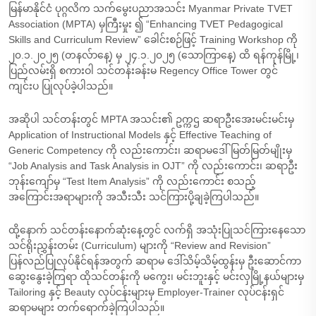
မြန်မာနိုင်ငံ ပုဂ္ဂလိက သက်မွေးပညာအသင်း Myanmar Private TVET
Association (MPTA) မှကြီးမှုး ၍ “Enhancing TVET Pedagogical
Skills and Curriculum Review” ခေါင်းစဉ်ဖြင့် Training Workshop ကို
၂၀.၁.၂၀၂၅ (တနလ်ာနေ့) မှ ၂၄.၁.၂၀၂၅ (သောကြာနေ့) ထိ ရန်ကုန်မြို့၊
ပြည်လမ်းရှိ စကားဝါ သင်တန်းခန်းမ Regency Office Tower တွင်
ကျင်းပ ပြုလုပ်ခဲ့ပါသည်။
အဆိုပါ သင်တန်းတွင် MPTA အသင်း၏ ဥက္ကဌ ဆရာဦးအေးမင်းမင်းမှ
Application of Instructional Models နှင့် Effective Teaching of
Generic Competency ကို လည်းကောင်း၊ ဆရာမဒေါ်မြတ်မြတ်မျိုးမှ
“Job Analysis and Task Analysis in OJT” ကို လည်းကောင်း၊ ဆရာဦး
ဘုန်းကျော်မှ “Test Item Analysis” ကို လည်းကောင်း စသည့်
အကြောင်းအရာများကို အသီးသီး သင်ကြားပို့ချခဲ့ကြပါသည်။
ထို့နောက် သင်တန်းနောက်ဆုံးနေ့တွင် လက်ရှိ အသုံးပြုသင်ကြား​နေသော
သင်ရိုးညွှန်းတမ်း (Curriculum) များကို “Review and Revision”
ပြန်လည်ပြုလုပ်နိုင်ရန်အတွက် ဆရာမ ဒေါ်သိမ့်သိမ့်ထွန်းမှ ဦးဆောင်ကာ
ဆွေးနွေးခဲ့ကြရာ ထိုသင်တန်းကို မကွေး၊ မင်းဘူးနှင့် မင်းလှမြို့နယ်များမှ
Tailoring နှင့် Beauty လုပ်ငန်းများမှ Employer-Trainer လုပ်ငန်းရှင်
ဆရာမများ တက်ရောက်ခဲ့ကြပါသည်။